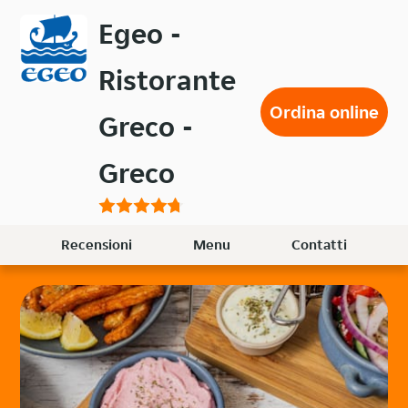
Passa
Egeo -
al
contenuto
Ristorante
principale
Ordina online
Greco -
Greco
Recensioni
Menu
Contatti